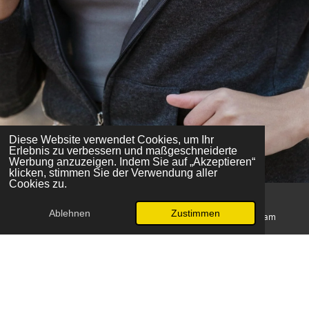
Diese Website verwendet Cookies, um Ihr
Erlebnis zu verbessern und maßgeschneiderte
Werbung anzuzeigen. Indem Sie auf „Akzeptieren“
klicken, stimmen Sie der Verwendung aller
Cookies zu.
Ablehnen
Zustimmen
E-Mail
Telefon
Karte
Instagram
Resultate, die sich sehen lassen
Unsere Kunden erfahren durch unsere Leistungen mehr
Wohlbefinden, Lebensqualität, Lebensfreude und Energie. Wir
stärken Ihr Immunsystem, aktivieren Ihren Stoffwechsel und
unterstützen Sie dabei, Ihr Wunschgewicht zu erreichen und zu
halten. Erleben Sie die positiven Veränderungen und steigern